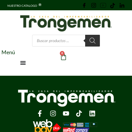
NUESTRO CATALOGO
Menú
0