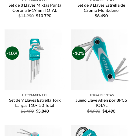
Set de 8 Llaves Mixtas Punta
Set de 9 Llaves Estrella de
Corona 6-19mm TOTAL
Cromo Molibdeno
$
11.990
$
10.790
$
6.490
-10%
-10%
HERRAMIENTAS
HERRAMIENTAS
Set de 9 Llaves Estrella Torx
Juego Llave Allen por 8PCS
Largas T10-T50 Total
TOTAL
$
6.490
$
5.840
$
4.990
$
4.490