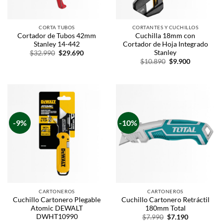
CORTA TUBOS
CORTANTES Y CUCHILLOS
Cortador de Tubos 42mm
Cuchilla 18mm con
Stanley 14-442
Cortador de Hoja Integrado
Stanley
$
32.990
$
29.690
$
10.890
$
9.900
-9%
-10%
CARTONEROS
CARTONEROS
Cuchillo Cartonero Plegable
Cuchillo Cartonero Retráctil
Atomic DEWALT
180mm Total
DWHT10990
$
7.990
$
7.190