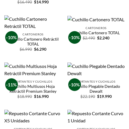
$
16.490
$
14.990
CARTONEROS
Cuchillo Cartonero TOTAL
CARTONEROS
-10%
-10%
$
2.490
$
2.240
Cuchillo Cartonero Retráctil
TOTAL
$
6.990
$
6.290
CORTANTES Y CUCHILLOS
CORTANTES Y CUCHILLOS
-11%
-10%
Cuchillo Multiusos Hoja
Cuchillo Plegable Dentado
Retráctil Premium Stanley
Dewalt
$
18.990
$
16.990
$
22.190
$
19.990
CORTANTES Y CUCHILLOS
CORTANTES Y CUCHILLOS