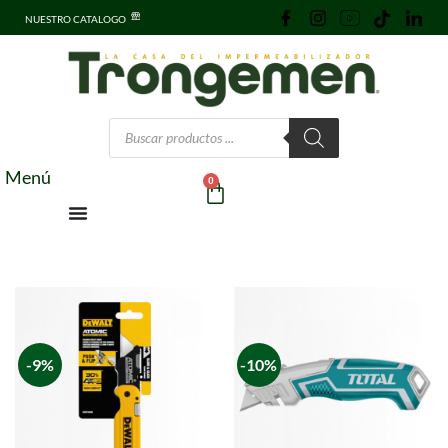
NUESTRO CATALOGO
Menú
0
-9%
-10%