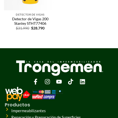
DETECTOR DE VIGAS
Detector de Vigas 200
Stanley STHT77406
$
31.990
$
28.790
Productos
Impermeabilizantes
Reparación y Preparación de Superficies