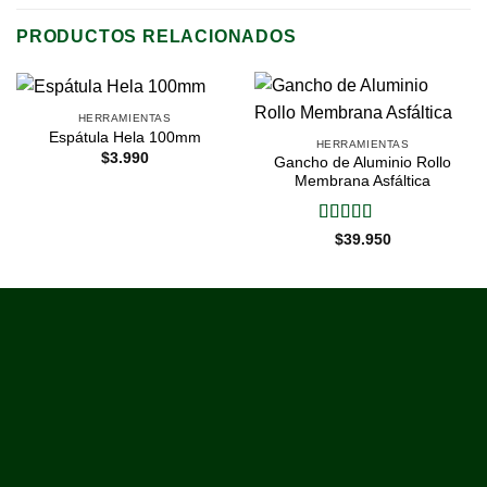
PRODUCTOS RELACIONADOS
HERRAMIENTAS
Espátula Hela 100mm
HERRAMIENTAS
$
3.990
Gancho de Aluminio Rollo
Membrana Asfáltica
Valorado
$
39.950
con
5
de 5