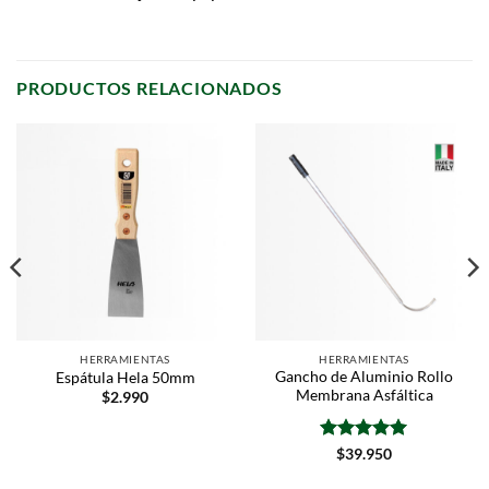
PRODUCTOS RELACIONADOS
HERRAMIENTAS
HERRAMIENTAS
Gancho de Aluminio Rollo
Espátula Hela 50mm
Membrana Asfáltica
$
2.990
Valorado
$
39.950
con
5
de 5