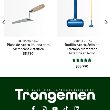
HERRAMIENTAS
HERRAMIENTAS
Plana de Acero Italiana para
Rodillo Acero, Sello de
Membrana Asfáltica
Traslapo Membrana
Asfáltica en Rollo
$
5.750
Valorado
$
88.990
con
5
de 5