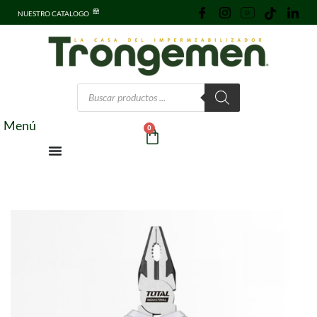
NUESTRO CATALOGO
Menú
0