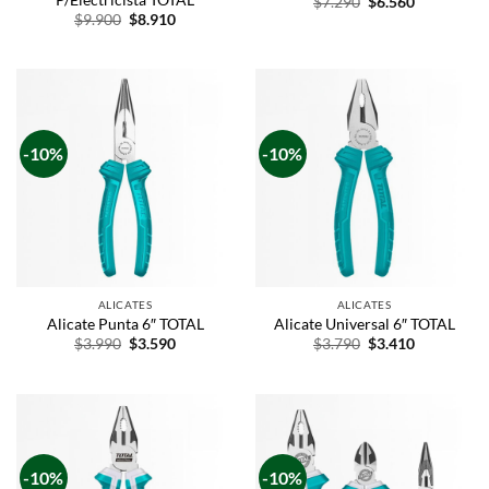
$
7.290
$
6.560
$
9.900
$
8.910
-10%
-10%
ALICATES
ALICATES
Alicate Punta 6″ TOTAL
Alicate Universal 6″ TOTAL
$
3.990
$
3.590
$
3.790
$
3.410
-10%
-10%