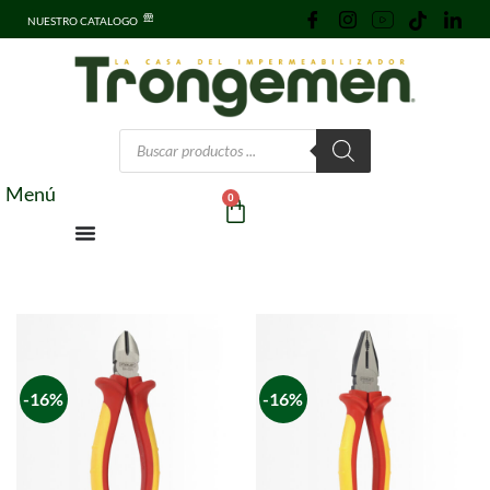
NUESTRO CATALOGO
Menú
0
-16%
-16%