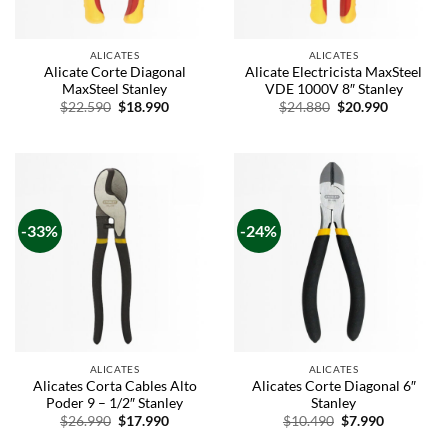
ALICATES
ALICATES
Alicate Corte Diagonal
Alicate Electricista MaxSteel
MaxSteel Stanley
VDE 1000V 8″ Stanley
$
22.590
$
18.990
$
24.880
$
20.990
-33%
-24%
ALICATES
ALICATES
Alicates Corta Cables Alto
Alicates Corte Diagonal 6″
Poder 9 – 1/2″ Stanley
Stanley
$
26.990
$
17.990
$
10.490
$
7.990