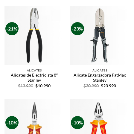
-21%
-23%
ALICATES
ALICATES
Alicates de Electricista 8″
Alicate Engarzadora FatMax
Stanley
Stanley
$
13.990
$
10.990
$
30.990
$
23.990
-10%
-10%