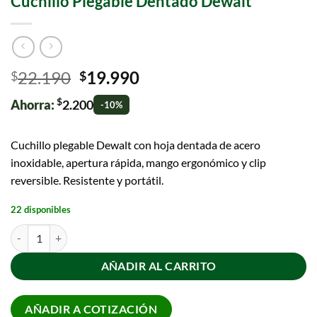
Cuchillo Plegable Dentado Dewalt
22.190
19.990
$
$
$
Ahorra:
2.200
-10%
Cuchillo plegable Dewalt con hoja dentada de acero
inoxidable, apertura rápida, mango ergonómico y clip
reversible. Resistente y portátil.
22 disponibles
AÑADIR AL CARRITO
AÑADIR A COTIZACIÓN