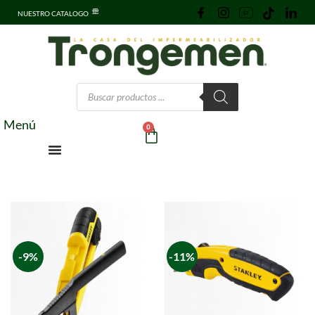
NUESTRO CATALOGO
Menú
0
-9%
-11%