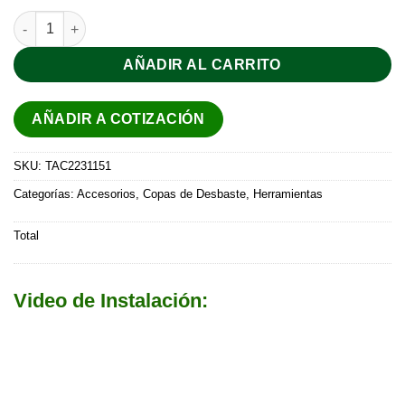
Disco de Desbaste P/Metal Abrasivo 115×6.9×22.2mm cantidad
AÑADIR AL CARRITO
AÑADIR A COTIZACIÓN
SKU:
TAC2231151
Categorías:
Accesorios
,
Copas de Desbaste
,
Herramientas
Total
Video de Instalación: