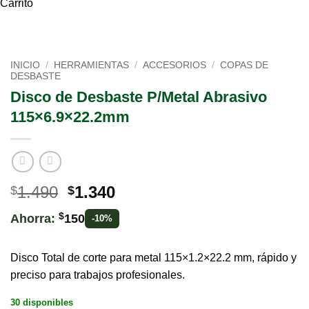
Carrito
INICIO
/
HERRAMIENTAS
/
ACCESORIOS
/
COPAS DE
DESBASTE
Disco de Desbaste P/Metal Abrasivo
115×6.9×22.2mm
El
El
1.490
1.340
$
$
precio
precio
$
Ahorra:
150
-10%
original
actual
era:
es:
$1.490.
$1.340.
Disco Total de corte para metal 115×1.2×22.2 mm, rápido y
preciso para trabajos profesionales.
30 disponibles