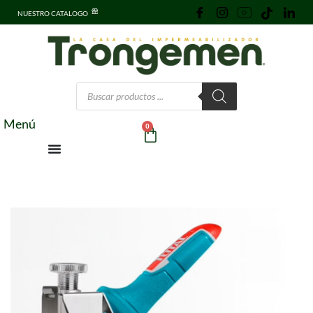
NUESTRO CATALOGO
Menú
0