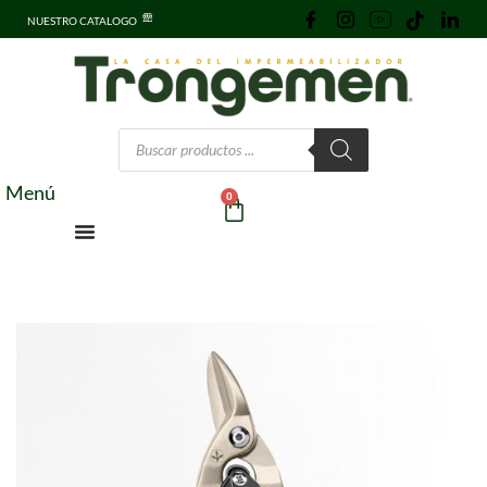
NUESTRO CATALOGO
Menú
0