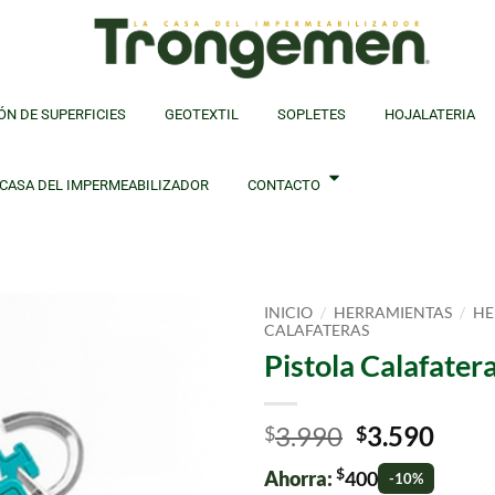
ÓN DE SUPERFICIES
GEOTEXTIL
SOPLETES
HOJALATERIA
 CASA DEL IMPERMEABILIZADOR
CONTACTO
/
/
INICIO
HERRAMIENTAS
HE
CALAFATERAS
Pistola Calafate
3.990
3.590
$
$
$
Ahorra:
400
-10%