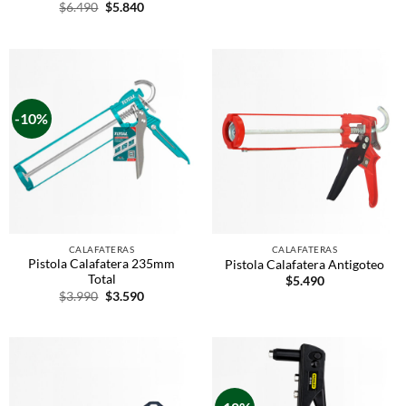
$
6.490
$
5.840
-10%
CALAFATERAS
CALAFATERAS
Pistola Calafatera 235mm
Pistola Calafatera Antigoteo
Total
$
5.490
$
3.990
$
3.590