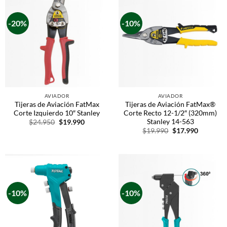
-20%
-10%
AVIADOR
AVIADOR
Tijeras de Aviación FatMax
Tijeras de Aviación FatMax®
Corte Izquierdo 10″ Stanley
Corte Recto 12-1/2″ (320mm)
Stanley 14-563
$
24.950
$
19.990
$
19.990
$
17.990
-10%
-10%