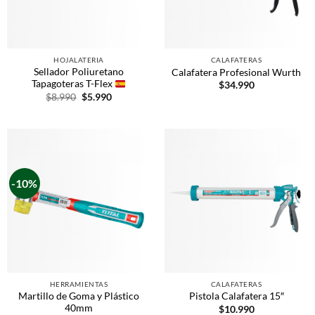
HOJALATERIA
CALAFATERAS
Sellador Poliuretano
Calafatera Profesional Wurth
Tapagoteras T-Flex
$
34.990
$
8.990
$
5.990
-10%
HERRAMIENTAS
CALAFATERAS
Martillo de Goma y Plástico
Pistola Calafatera 15″
40mm
$
10.990