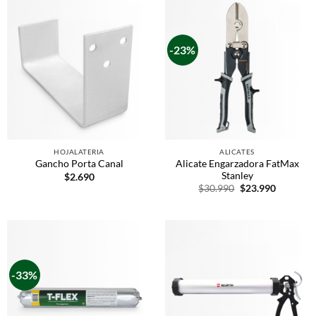
-23%
HOJALATERIA
ALICATES
Alicate Engarzadora FatMax
Gancho Porta Canal
Stanley
$
2.690
$
30.990
$
23.990
-33%