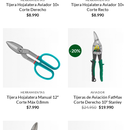
Tijera Hojalatera Aviador 10»
Tijera Hojalatera Aviador 10»
Corte Derecho
Corte Recto
$
8.990
$
8.990
-20%
HERRAMIENTAS
AVIADOR
Tijera Hojalatera Manual 12″
Tijeras de Aviación FatMax
Corte Máx 0.8mm
Corte Derecho 10″ Stanley
$
7.990
$
24.950
$
19.990