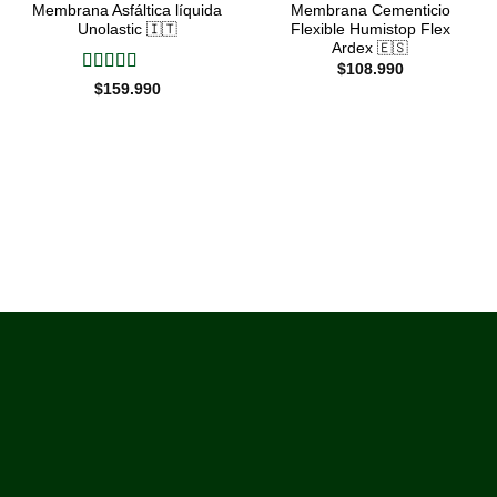
Membrana Asfáltica líquida
Membrana Cementicio
Unolastic 🇮🇹
Flexible Humistop Flex
Ardex 🇪🇸
$
108.990
Valorado
$
159.990
con
5
de 5