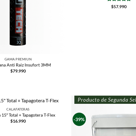
Valorado
$
57.990
con
5
de 5
GAMA PREMIUN
a Anti Raiz Insufort 3MM
$
79.990
Producto de Segunda Se
CALAFATERAS
 15″ Total + Tapagotera T-Flex
-39%
$
16.990