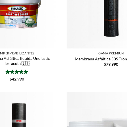
IMPERMEABILIZANTES
GAMA PREMIUN
 Asfáltica líquida Unolastic
Membrana Asfáltica SBS Tro
Terracota 🇮🇹
$
79.990
Valorado
$
42.990
con
5
de 5