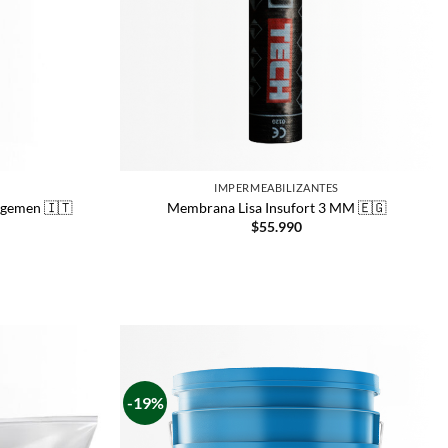
IMPERMEABILIZANTES
ngemen 🇮🇹
Membrana Lisa Insufort 3 MM 🇪🇬
$
55.990
-19%