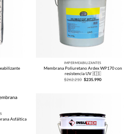
IMPERMEABILIZANTES
abilizante
Membrana Poliuretano Ardex WP170 con
resistencia UV 🇪🇸
$
262.210
$
235.990
S
rana Asfáltica