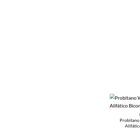
Probitano
Alifáti