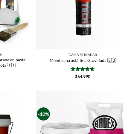
S
GAMA ESTÁNDAR
rana en pasta
Membrana asfáltica Gravillada 🇪🇬
cota 🇮🇹
Valorado
$
64.990
con
5
de 5
-10%