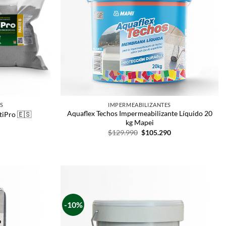
S
IMPERMEABILIZANTES
Aquaflex Techos Impermeabilizante Líquido 20
iPro 🇪🇸
kg Mapei
$
129.990
$
105.290
-10%