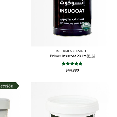
IMPERMEABILIZANTES
Primer Insucoat 20 Lts 🇪🇬
Valorado
$
44.990
con
5
de 5
lección