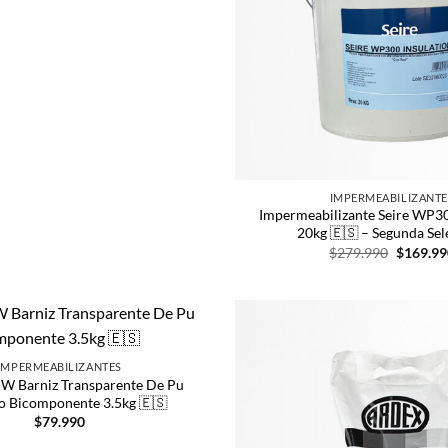
IMPERMEABILIZANTE
Impermeabilizante Seire WP30
20kg 🇪🇸 – Segunda Sel
$
279.990
$
169.99
IMPERMEABILIZANTES
 W Barniz Transparente De Pu
co Bicomponente 3.5kg 🇪🇸
$
79.990