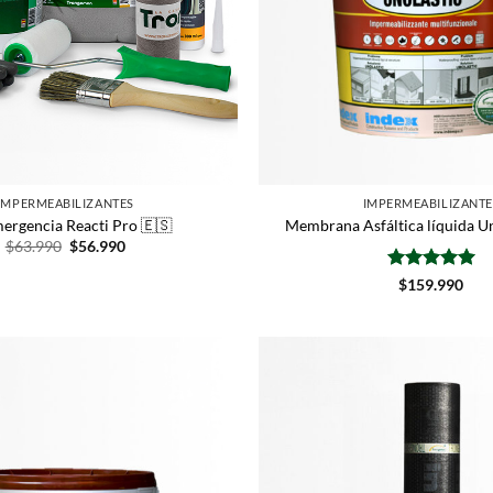
IMPERMEABILIZANTES
IMPERMEABILIZANTE
mergencia Reacti Pro 🇪🇸
Membrana Asfáltica líquida Un
$
63.990
$
56.990
Valorado
$
159.990
con
5
de 5