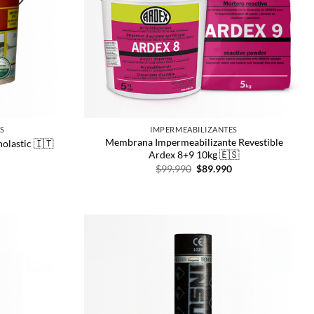
S
IMPERMEABILIZANTES
Membrana Impermeabilizante Revestible
olastic 🇮🇹
Ardex 8+9 10kg 🇪🇸
$
99.990
$
89.990