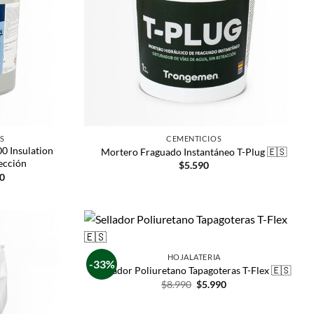
S
CEMENTICIOS
0 Insulation
Mortero Fraguado Instantáneo T-Plug 🇪🇸
ección
$
5.590
0
HOJALATERIA
-33%
Sellador Poliuretano Tapagoteras T-Flex 🇪🇸
$
8.990
$
5.990