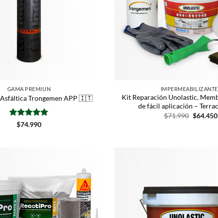
GAMA PREMIUN
IMPERMEABILIZANTE
Kit Reparación Unolastic, Memb
sfáltica Trongemen APP 🇮🇹
de fácil aplicación – Terra
$
71.990
$
64.450
Valorado
$
74.990
con
5
de 5