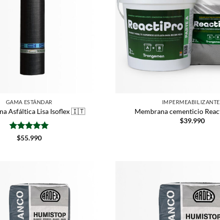
GAMA ESTÁNDAR
IMPERMEABILIZANTE
 Asfáltica Lisa Isoflex 🇮🇹
Membrana cementicio React
$
39.990
Valorado
$
55.990
con
5
de 5