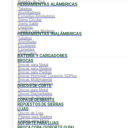
Botellas de Tiza
HERRAMIENTAS ALÁMBRICAS
Taladros
Atornilladores
Esmeriles Amoladoras
Sierra Circular
Sierra Sable
Lijadoras
Cepillos para Maderas
HERRAMIENTAS INALÁMBRICAS
Taladros
Atornillador
Escáneres
Esmeriles
Nivel Laser
BATERÍA Y CARGADORES
BROCAS
Brocas para Metal
Brocas para Madera
Brocas para Piedras
Brocas Hormigón Conexión SDPlus
Brocas Multimaterial
Broca para Cerámica
DISCOS DE CORTE
Discos para Metal
Discos Diamantados
Discos de Desbaste
COPA DE DESBASTE
REPUESTOS DE SIERRAS
LIJAS
Discos de Lijas
Pliegos para Madera
Pliegos para Metal
SOPORTE PARA LIJAS
BROCA COPA (SOPORTE GUÍA)