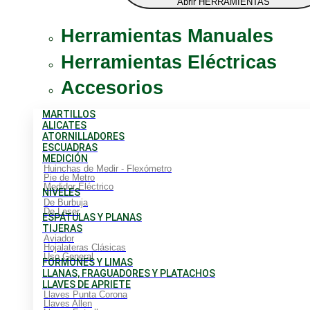
Abrir HERRAMIENTAS
Herramientas Manuales
Herramientas Eléctricas
Accesorios
MARTILLOS
ALICATES
ATORNILLADORES
ESCUADRAS
MEDICIÓN
Huinchas de Medir - Flexómetro
Pie de Metro
Medidor Eléctrico
NIVELES
De Burbuja
De Laser
ESPÁTULAS Y PLANAS
TIJERAS
Aviador
Hojalateras Clásicas
Uso General
FORMONES Y LIMAS
LLANAS, FRAGUADORES Y PLATACHOS
LLAVES DE APRIETE
Llaves Punta Corona
Llaves Allen