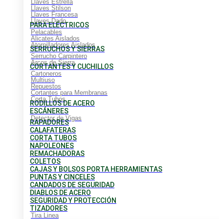
Llaves Estrella
Llaves Stilson
Llaves Francesa
Llaves Dado
PARA ELÉCTRICOS
Pelacables
Alicates Aislados
Atornilladores Aislados
SERRUCHOS Y SIERRAS
Serrucho Carpintero
Arcos de Sierra
CORTANTES Y CUCHILLOS
Cartoneros
Multiuso
Repuestos
Cortantes para Membranas
Corta Tubos
RODILLOS DE ACERO
ESCÁNERES
Detector de Vigas
RAPADORES
CALAFATERAS
CORTA TUBOS
NAPOLEONES
REMACHADORAS
COLETOS
CAJAS Y BOLSOS PORTA HERRAMIENTAS
PUNTAS Y CINCELES
CANDADOS DE SEGURIDAD
DIABLOS DE ACERO
SEGURIDAD Y PROTECCIÓN
TIZADORES
Tira Linea