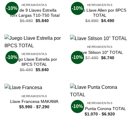
HERRAMIENTAS
HERRAMIENTAS
-10%
-10%
Set de 9 Llaves Estrella
Juego Llave Allen por 8PCS
Torx Largas T10-T50 Total
TOTAL
$
6.490
$
5.840
$
4.990
$
4.490
HERRAMIENTAS
Llave Stilson 10″ TOTAL
HERRAMIENTAS
-10%
-10%
$
7.490
$
6.740
Juego Llave Estrella por
8PCS TOTAL
$
6.490
$
5.840
HERRAMIENTAS
Llave Francesa MAKAWA
HERRAMIENTAS
-10%
$
5.990
-
$
7.290
Llave Punta Corona TOTAL
$
1.070
-
$
6.920