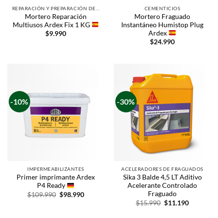
REPARACIÓN Y PREPARACIÓN DE SUPERFICIES
CEMENTICIOS
Mortero Reparación
Mortero Fraguado
Multiusos Ardex Fix 1 KG
Instantáneo Humistop Plug
Ardex
$
9.990
$
24.990
-10%
-30%
IMPERMEABILIZANTES
ACELERADORES DE FRAGUADOS
Primer imprimante Ardex
Sika 3 Balde 4,5 LT Aditivo
P4 Ready
Acelerante Controlado
Fraguado
$
109.990
$
98.990
$
15.990
$
11.190