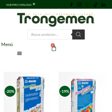
NUESTRO CATALOGO
Menú
0
-20%
-19%