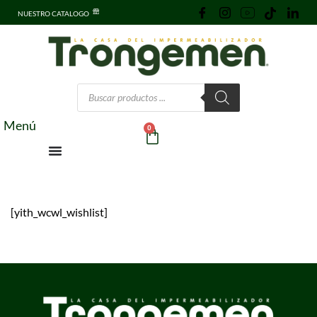
NUESTRO CATALOGO
Menú
0
[yith_wcwl_wishlist]