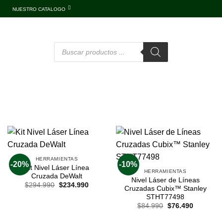
NUESTRO CATALOGO
HERRAMIENTAS
-20%
-10%
Kit Nivel Láser Línea
HERRAMIENTAS
Cruzada DeWalt
Nivel Láser de Líneas
$
294.990
$
234.990
Cruzadas Cubix™ Stanley
STHT77498
$
84.990
$
76.490