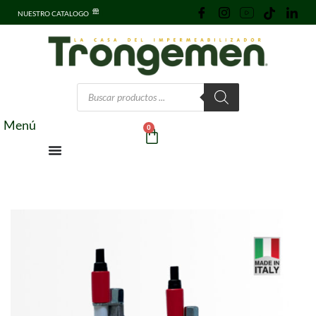
NUESTRO CATALOGO
Menú
0