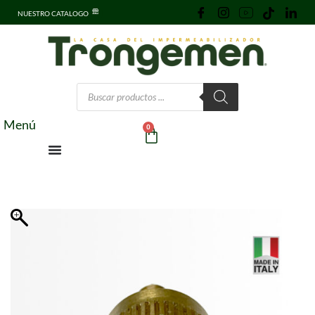
NUESTRO CATALOGO
Menú
0