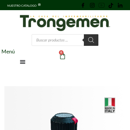
NUESTRO CATALOGO
Menú
0