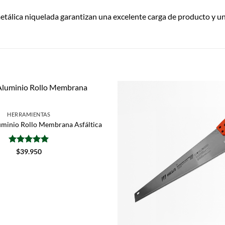
etálica niquelada garantizan una excelente carga de producto y una
HERRAMIENTAS
minio Rollo Membrana Asfáltica
Valorado
$
39.950
con
5
de 5