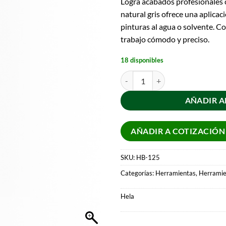
Logra acabados profesionales c
natural gris ofrece una aplicac
pinturas al agua o solvente. 
trabajo cómodo y preciso.
18 disponibles
AÑADIR A
AÑADIR A COTIZACIÓN
SKU:
HB-125
Categorías:
Herramientas
,
Herramie
Hela