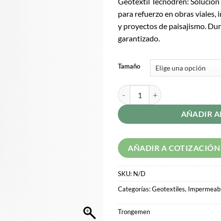
Geotextil Tecnodren: Solución v
para refuerzo en obras viales,
y proyectos de paisajismo. Du
garantizado.
Tamaño
AÑADIR A
AÑADIR A COTIZACIÓN
SKU:
N/D
Categorías:
Geotextiles
,
Impermeabi
Trongemen