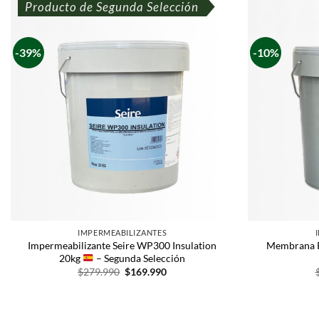
Producto de Segunda Selección
-39%
-10%
IMPERMEABILIZANTES
Impermeabilizante Seire WP300 Insulation
Membrana P
20kg
– Segunda Selección
$
279.990
$
169.990