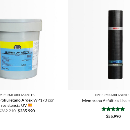
IMPERMEABILIZANTES
IMPERMEABILIZANTE
oliuretano Ardex WP170 con
Membrana Asfáltica Lisa I
resistencia UV
$
262.210
$
235.990
Valorado
$
55.990
con
5
de 5