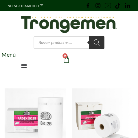
NUESTRO CATALOGO
Menú
0