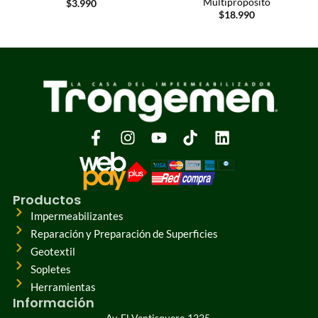
Multipropósito
$
3.990
$
18.990
Productos
Impermeabilizantes
Reparación y Preparación de Superficies
Geotextil
Sopletes
Herramientas
Información
Av. El Ventisquero 1225,