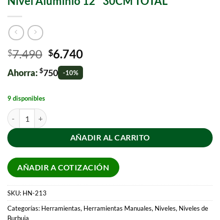
Nivel Aluminio 12″ 30CM TOTAL
7.490
6.740
$
$
$
Ahorra:
750
-10%
9 disponibles
AÑADIR AL CARRITO
AÑADIR A COTIZACIÓN
SKU:
HN-213
Categorías:
Herramientas
,
Herramientas Manuales
,
Niveles
,
Niveles de
Burbuja