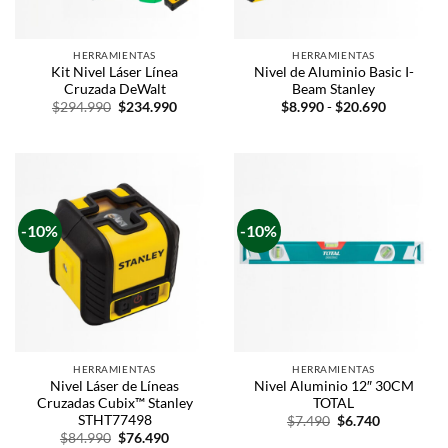
HERRAMIENTAS
HERRAMIENTAS
Kit Nivel Láser Línea
Nivel de Aluminio Basic I-
Cruzada DeWalt
Beam Stanley
$
294.990
$
234.990
$
8.990
-
$
20.690
-10%
-10%
HERRAMIENTAS
HERRAMIENTAS
Nivel Láser de Líneas
Nivel Aluminio 12″ 30CM
Cruzadas Cubix™ Stanley
TOTAL
STHT77498
$
7.490
$
6.740
$
84.990
$
76.490