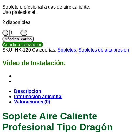
Soplete profesional a gas de aire caliente.
Uso profesional.
2 disponibles
Añadir al carrito
Añadir a cotización
SKU:
HK-120
Categorías:
Sopletes
,
Sopletes de alta presión
Video de Instalación:
Descripción
Información adicional
Valoraciones (0)
Soplete Aire Caliente
Profesional Tipo Dragón