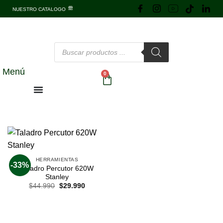
NUESTRO CATALOGO
Menú
0
HERRAMIENTAS
-33%
Taladro Percutor 620W
Stanley
$
44.990
$
29.990