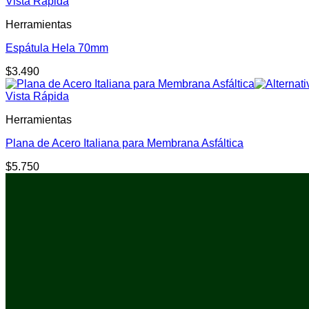
Vista Rápida
Herramientas
Espátula Hela 70mm
$
3.490
Vista Rápida
Herramientas
Plana de Acero Italiana para Membrana Asfáltica
$
5.750