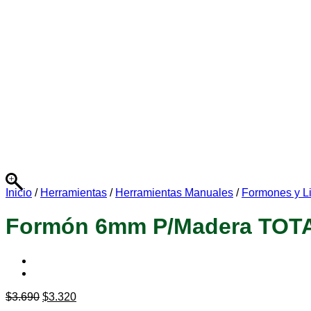
Inicio
/
Herramientas
/
Herramientas Manuales
/
Formones y L
Formón 6mm P/Madera TOT
$
3.690
$
3.320