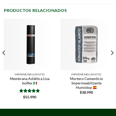
PRODUCTOS RELACIONADOS
IMPERMEABILIZANTES
IMPERMEABILIZANTES
Membrana Asfáltica Lisa
Mortero Cementicio
Isoflex
Impermeabilizante
Humistop
$
38.990
Valorado
$
55.990
con
5
de 5