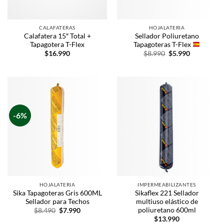
CALAFATERAS
HOJALATERIA
Calafatera 15″ Total +
Sellador Poliuretano
Tapagotera T-Flex
Tapagoteras T-Flex
$
16.990
$
8.990
$
5.990
-6%
HOJALATERIA
IMPERMEABILIZANTES
Sika Tapagoteras Gris 600ML
Sikaflex 221 Sellador
Sellador para Techos
multiuso elástico de
poliuretano 600ml
$
8.490
$
7.990
$
13.990