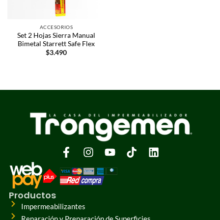
ACCESORIOS
Set 2 Hojas Sierra Manual
Bimetal Starrett Safe Flex
$
3.490
Productos
Impermeabilizantes
Reparación y Preparación de Superficies