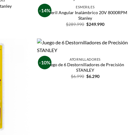
RAS
tanley
ESMERILES
-14%
Esmeril Angular Inalámbrico 20V 8000RPM
Stanley
$
289.990
$
249.990
ATORNILLADORES
-10%
Juego de 6 Destornilladores de Precisión
STANLEY
$
6.990
$
6.290