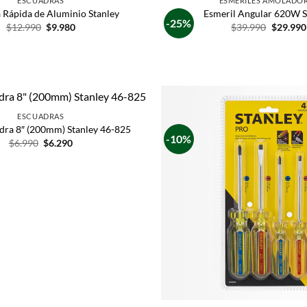
ESCUADRAS
ESMERILES AMOLADO
 Rápida de Aluminio Stanley
Esmeril Angular 620W S
-25%
$
12.990
$
9.980
$
39.990
$
29.990
ESCUADRAS
adra 8″ (200mm) Stanley 46-825
-10%
$
6.990
$
6.290