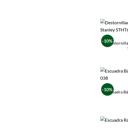
-10%
Destornill
-10%
Escuadra Bá