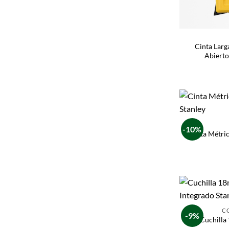
Cinta Larg
Abierto
-10%
Cinta Métri
C
-9%
Cuchilla