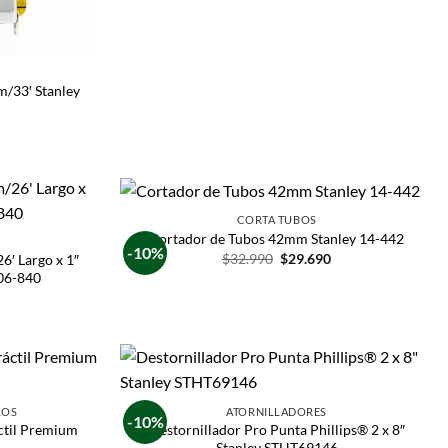
/33′ Stanley
CORTA TUBOS
Cortador de Tubos 42mm Stanley 14-442
-10%
$
32.990
$
29.690
6′ Largo x 1″
06-840
LOS
ATORNILLADORES
-10%
ctil Premium
Destornillador Pro Punta Phillips® 2 x 8″
Stanley STHT69146