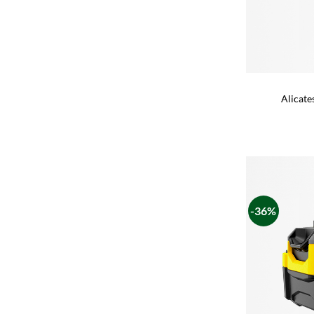
Alicate
-36%