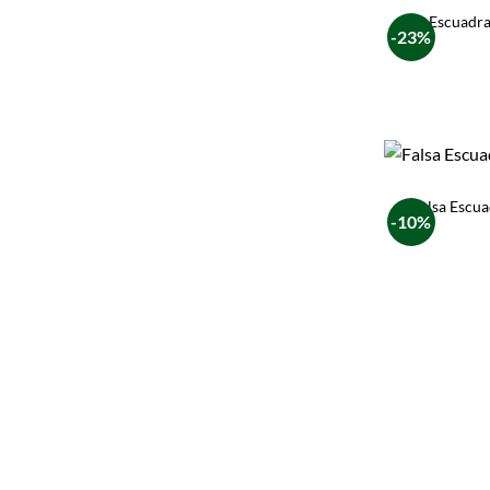
Escuadra
-23%
Falsa Escu
-10%