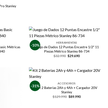
Pro Stanley
HERRAMIENTAS
-10%
asic Métricas
Juego de Dados 12 Puntas Encastre 1/2″ 11
840
Piezas Métrico Stanley 86-734
$
32.990
$
29.690
ACCESORIOS
-31%
Kit 2 Baterías 2Ah y 4Ah + Cargador 20V
Stanley
$
129.990
$
89.990