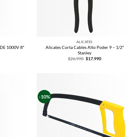
ALICATES
 VDE 1000V 8″
Alicates Corta Cables Alto Poder 9 – 1/2″
Stanley
$
26.990
$
17.990
-10%