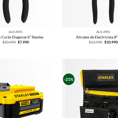
ALICATES
ALICATES
s Corte Diagonal 6″ Stanley
Alicates de Electricista 8″
$
10.490
$
7.990
$
13.990
$
10.990
-21%