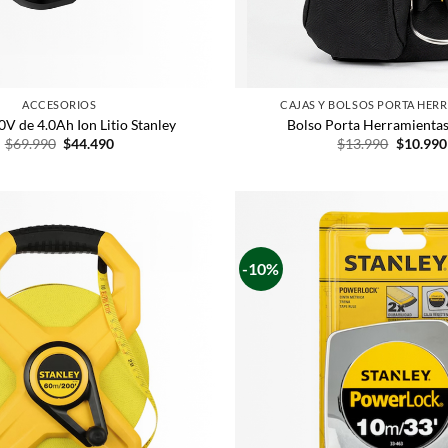
ACCESORIOS
CAJAS Y BOLSOS PORTA HER
0V de 4.0Ah Ion Litio Stanley
Bolso Porta Herramientas
$
69.990
$
44.490
$
13.990
$
10.990
-10%