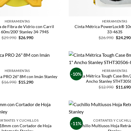
HERRAMIENTAS
HERRAMIENTAS
a de Fibra de Vidrio con Carril
Cinta Métrica PowerLock® 10m
 60m/200′ Stanley 34-794S
33-463S
$
29.990
$
26.990
$
26.990
$
24.290
HERRAMIENTAS
HERRAMIENTAS
-10%
Cinta Métrica Tough Case 8m/2
ca PRO 26″ 8M con Imán Stanley
Ancho Stanley STHT305
$
16.990
$
15.290
$
12.990
$
11.690
ORTANTES Y CUCHILLOS
CORTANTES Y CUCHIL
-11%
 18mm con Cortador de Hoja
Cuchillo Multiusos Hoja Retrá
Integrado Stanley
Stanley