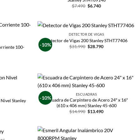
$
7.490
$
6.740
DETECTOR DE VIGAS
Detector de Vigas 200 Stanley STHT77406
-10%
$
31.990
$
28.790
rriente 100-
ESCUADRAS
-10%
Escuadra de Carpintero de Acero 24″ x 16″
Nivel Stanley
(610 x 406 mm) Stanley 45-600
$
14.990
$
13.490