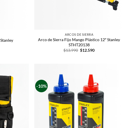
ARCOS DE SIERRA
Arco de Sierra Fijo Mango Plástico 12″ Stanley
 Stanley
STHT20138
$
13.990
$
12.590
-10%