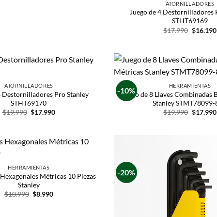
ATORNILLADORES
Juego de 4 Destornilladores 
STHT69169
$
17.990
$
16.190
ATORNILLADORES
HERRAMIENTAS
-10%
 Destornilladores Pro Stanley
Juego de 8 Llaves Combinadas B
STHT69170
Stanley STMT78099-
$
19.990
$
17.990
$
19.990
$
17.990
HERRAMIENTAS
-20%
 Hexagonales Métricas 10 Piezas
Stanley
$
10.990
$
8.990