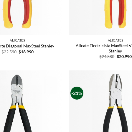
ALICATES
ALICATES
Alicate Electricista MaxSteel
rte Diagonal MaxSteel Stanley
Stanley
$
22.590
$
18.990
$
24.880
$
20.990
-21%