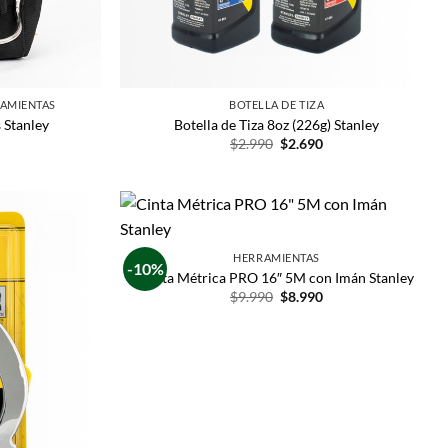
RAMIENTAS
BOTELLA DE TIZA
 Stanley
Botella de Tiza 8oz (226g) Stanley
$
2.990
$
2.690
HERRAMIENTAS
-10%
Cinta Métrica PRO 16″ 5M con Imán Stanley
$
9.990
$
8.990