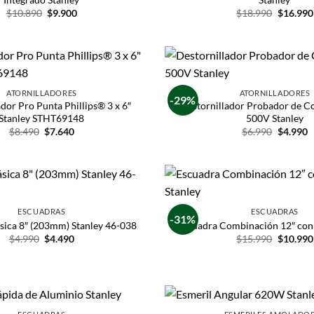
$
10.890
$
9.900
$
18.990
$
16.990
ATORNILLADORES
ATORNILLADORES
-29%
ador Pro Punta Phillips® 3 x 6″
Destornillador Probador de Co
Stanley STHT69148
500V Stanley
$
8.490
$
7.640
$
6.990
$
4.990
ESCUADRAS
ESCUADRAS
-31%
sica 8″ (203mm) Stanley 46-038
Escuadra Combinación 12″ con 
$
4.990
$
4.490
$
15.990
$
10.990