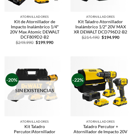
ATORNILLADORES
ATORNILLADORES
Kit de Atornillador de
Kit Taladro Atornillador
Impacto Inalámbrico 1/4″
Inalámbrico 1/2″ 20V MAX
20V Max Atomic DEWALT
XR DEWALT DCD796D2-B2
DCF809D2-B2
$
214.490
$
194.990
$
249.990
$
199.990
-20%
-22%
SIN EXISTENCIAS
ATORNILLADORES
ATORNILLADORES
Kit Taladro
Taladro Percutor +
Percutor/Atornillador
Atornillador de Impacto 20V