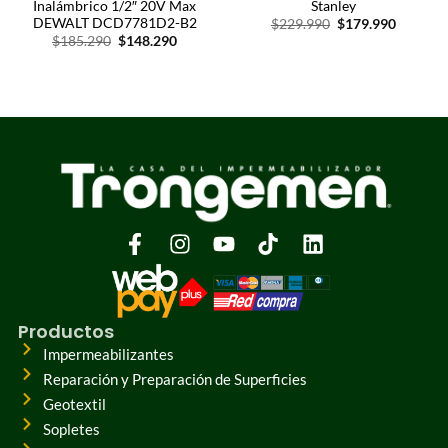
Inalámbrico 1/2″ 20V Max
Stanley
DEWALT DCD7781D2-B2
$
229.990
$
179.990
$
185.290
$
148.290
Productos
Impermeabilizantes
Reparación y Preparación de Superficies
Geotextil
Sopletes