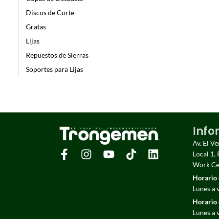
Discos de Corte
Gratas
Lijas
Repuestos de Sierras
Soportes para Lijas
Info
Av. El V
Local 1, 
Work Cen
Horario 
Lunes a 
Horario 
Lunes a 