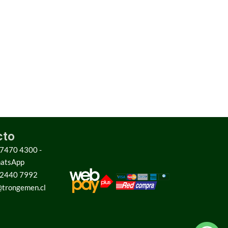
cto
 7470 4300 -
hatsApp
 2440 7992
trongemen.cl