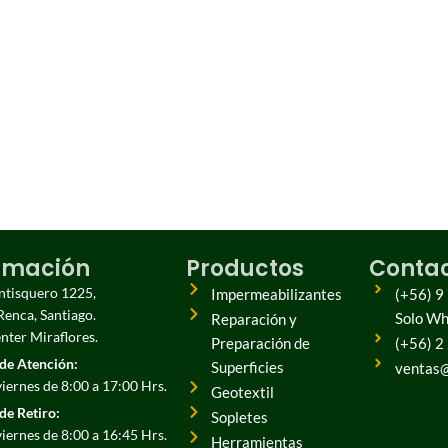
rmación
Productos
Conta
entisquero 1225,
Impermeabilizantes
(+56) 9
Renca, Santiago.
Solo W
Reparación y
ter Miraflores.
Preparación de
(+56) 2
de Atención:
Superficies
ventas@
viernes de 8:00 a 17:00 Hrs.
Geotextil
de Retiro:
Sopletes
viernes de 8:00 a 16:45 Hrs.
Herramientas