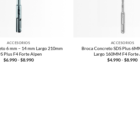
ACCESORIOS
ACCESORIOS
eto 6 mm – 14 mm Largo 210mm
Broca Concreto SDS Plus 6
S Plus F4 Forte Alpen
Largo 160MM F4 Forte
$
6.990
-
$
8.990
$
4.990
-
$
8.990