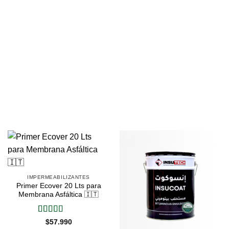
IMPERMEABILIZANTES
Primer Ecover 20 Lts para
Membrana Asfáltica 🇮🇹
Valorado
$
57.990