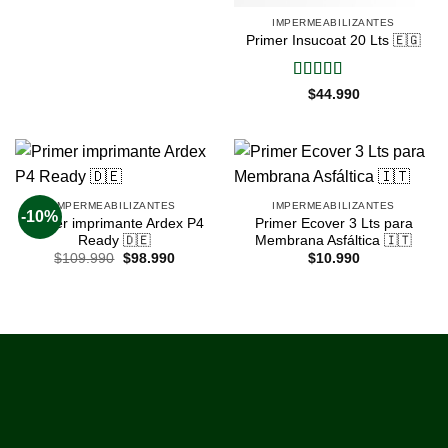
con
5
de 5
IMPERMEABILIZANTES
Primer Insucoat 20 Lts 🇪🇬
Valorado
$
44.990
con
5
de 5
IMPERMEABILIZANTES
IMPERMEABILIZANTES
-10%
Primer imprimante Ardex P4
Primer Ecover 3 Lts para
Ready 🇩🇪
Membrana Asfáltica 🇮🇹
$
109.990
$
98.990
$
10.990