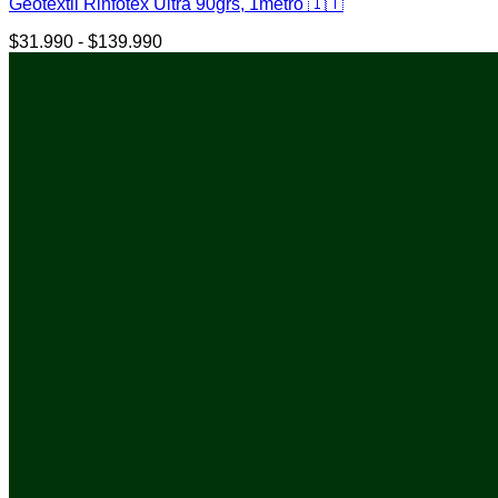
Geotextil Rinfotex Ultra 90grs, 1metro 🇮🇹
$
31.990
-
$
139.990