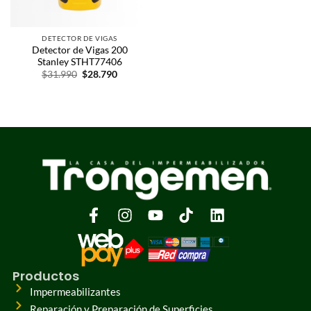
DETECTOR DE VIGAS
Detector de Vigas 200
Stanley STHT77406
$
31.990
$
28.790
Productos
Impermeabilizantes
Reparación y Preparación de Superficies