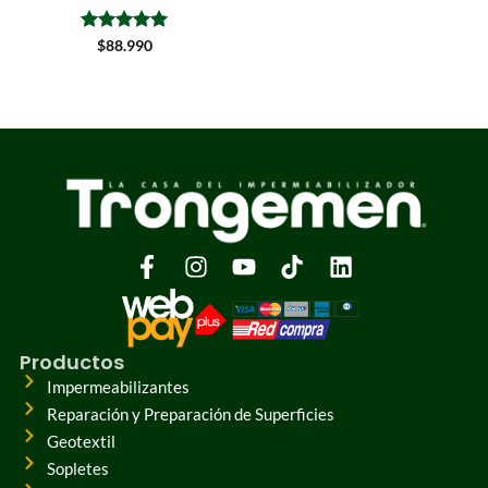
Valorado
$
88.990
con
5
de 5
Productos
Impermeabilizantes
Reparación y Preparación de Superficies
Geotextil
Sopletes