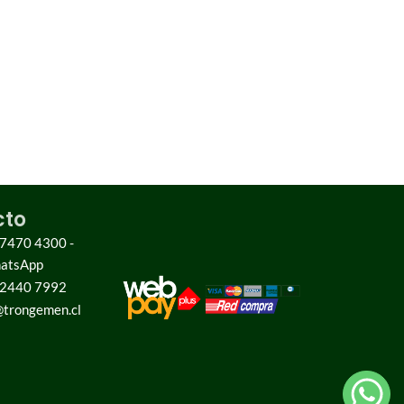
cto
 7470 4300 -
hatsApp
 2440 7992
trongemen.cl