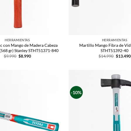
HERRAMIENTAS
HERRAMIENTAS
sic con Mango de Madera Cabeza
Martillo Mango Fibra de Vid
(568 gr) Stanley STHT51371-840
STHT51392-40
$
9.990
$
8.990
$
14.990
$
13.490
-10%