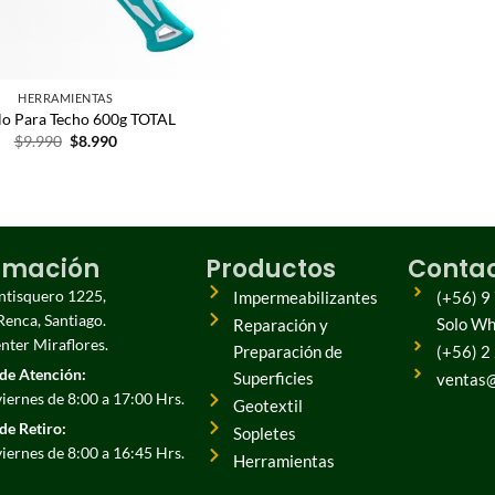
HERRAMIENTAS
lo Para Techo 600g TOTAL
$
9.990
$
8.990
rmación
Productos
Conta
entisquero 1225,
Impermeabilizantes
(+56) 9
Renca, Santiago.
Solo W
Reparación y
ter Miraflores.
Preparación de
(+56) 2
de Atención:
Superficies
ventas@
viernes de 8:00 a 17:00 Hrs.
Geotextil
de Retiro:
Sopletes
viernes de 8:00 a 16:45 Hrs.
Herramientas