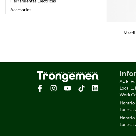
Herramientas Eléctricas
Accesorios
Martil
Info
Av. El V
Local 1, 
Work Cen
Horario 
Lunes a 
Horario 
Lunes a 