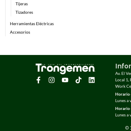
Tijeras
Tizadores
Herramientas Eléctricas
Accesorios
Info
Av. El V
Local 1, 
Work Cen
Horario 
Lunes a 
Horario 
Lunes a 
© 