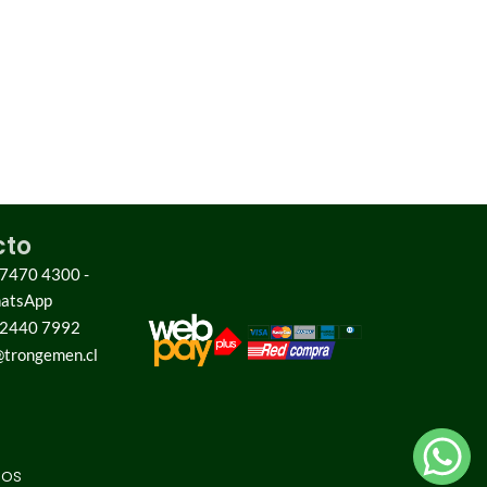
cto
 7470 4300 -
hatsApp
 2440 7992
trongemen.cl
dos