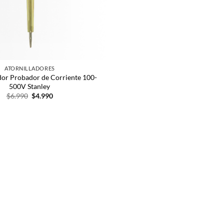
ATORNILLADORES
dor Probador de Corriente 100-
500V Stanley
$
6.990
$
4.990