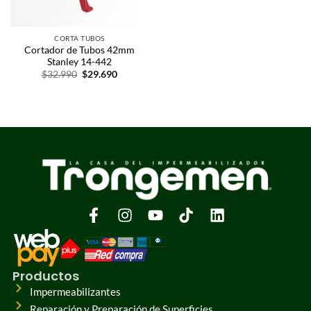
CORTA TUBOS
Cortador de Tubos 42mm
Stanley 14-442
$
32.990
$
29.690
Productos
Impermeabilizantes
Reparación y Preparación de Superficies