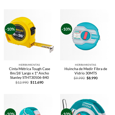
-10%
-10%
HERRAMIENTAS
HERRAMIENTAS
Cinta Métrica Tough Case
Huincha de Medir Fibra de
8m/26′ Largo x 1″ Ancho
Vidrio 30MTS
Stanley STHT30506-840
$
9.990
$
8.990
$
12.990
$
11.690
-10%
-10%