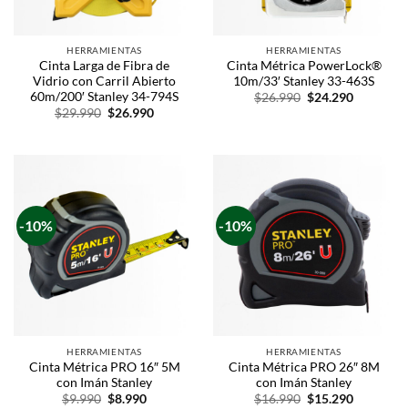
HERRAMIENTAS
HERRAMIENTAS
Cinta Larga de Fibra de
Cinta Métrica PowerLock®
Vidrio con Carril Abierto
10m/33′ Stanley 33-463S
60m/200′ Stanley 34-794S
$
26.990
$
24.290
$
29.990
$
26.990
-10%
-10%
HERRAMIENTAS
HERRAMIENTAS
Cinta Métrica PRO 16″ 5M
Cinta Métrica PRO 26″ 8M
con Imán Stanley
con Imán Stanley
$
9.990
$
8.990
$
16.990
$
15.290