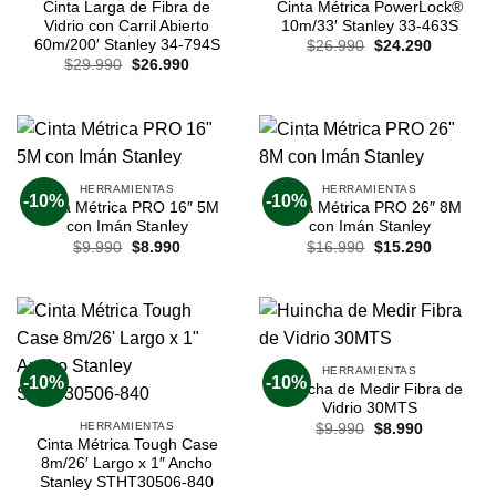
Cinta Larga de Fibra de
Cinta Métrica PowerLock®
Vidrio con Carril Abierto
10m/33′ Stanley 33-463S
60m/200′ Stanley 34-794S
$
26.990
$
24.290
$
29.990
$
26.990
HERRAMIENTAS
HERRAMIENTAS
-10%
-10%
Cinta Métrica PRO 16″ 5M
Cinta Métrica PRO 26″ 8M
con Imán Stanley
con Imán Stanley
$
9.990
$
8.990
$
16.990
$
15.290
HERRAMIENTAS
-10%
-10%
Huincha de Medir Fibra de
Vidrio 30MTS
HERRAMIENTAS
$
9.990
$
8.990
Cinta Métrica Tough Case
8m/26′ Largo x 1″ Ancho
Stanley STHT30506-840